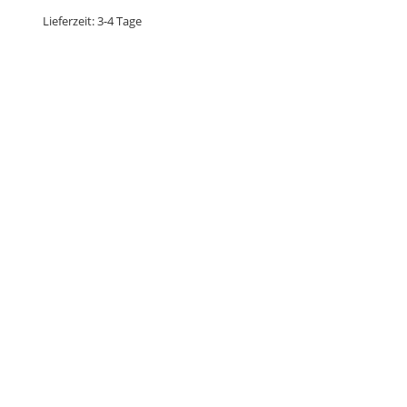
Lieferzeit:
3-4 Tage
Produkt enthält: 1600
ml
Autoreiniger Spar-Set
29,90
€
kostenloser Versand innerhalb Deutschlands
Lieferzeit:
3-4 Tage