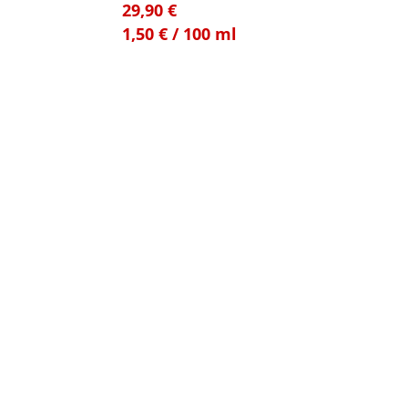
29,90
€
1,50
€
/
100
ml
kostenloser Versand innerhalb Deutschlands
Lieferzeit:
3-4 Tage
Produkt enthält: 2000
ml
ASG Camper- und Wohnwagen-
Reiniger
39,90
€
3,99
€
/
kg
kostenloser Versand innerhalb Deutschlands
Produkt enthält: 10
kg